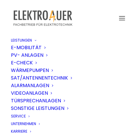
LEISTUNGEN
E-MOBILITÄT
Datenschutzerklärung
PV- ANLAGEN
E-CHECK
1. Datenschutz auf einen Blick
WÄRMEPUMPEN
SAT/ANTENNENTECHNIK
ALARMANLAGEN
Allgemeine Hinweise
VIDEOANLAGEN
TÜRSPRECHANLAGEN
Die folgenden Hinweise geben einen einfachen
SONSTIGE LEISTUNGEN
Überblick darüber, was mit Ihren personenbezogenen
SERVICE
Daten passiert, wenn Sie unsere Website besuchen.
UNTERNEHMEN
Personenbezogene Daten sind alle Daten, mit denen
KARRIERE
Sie persönlich identifiziert werden können.